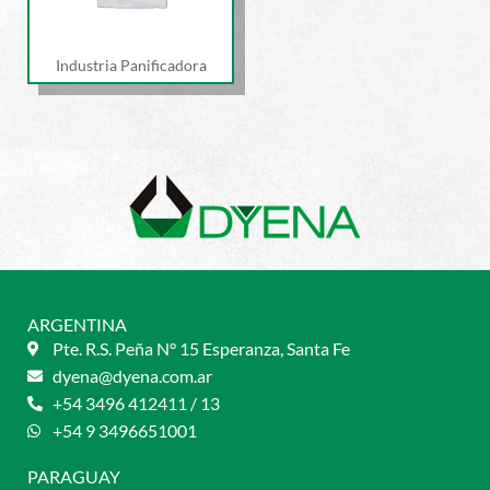
Industria Panificadora
ARGENTINA
Pte. R.S. Peña N° 15 Esperanza, Santa Fe
dyena@dyena.com.ar
+54 3496 412411 / 13
+54 9 3496651001
PARAGUAY