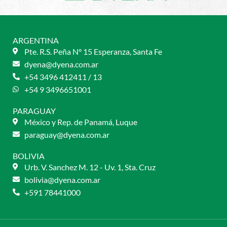
ARGENTINA
Pte. R.S. Peña N° 15 Esperanza, Santa Fe
dyena@dyena.com.ar
+54 3496 412411 / 13
+54 9 3496651001
PARAGUAY
México y Rep. de Panamá, Luque
paraguay@dyena.com.ar
BOLIVIA
Urb. V. Sanchez M. 12 - Uv. 1, Sta. Cruz
bolivia@dyena.com.ar
+591 78441000